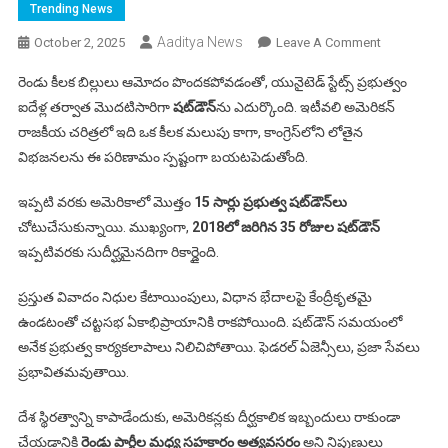
Trending News
Aaditya News
On
October 2, 2025
Leave A Comment
అమెరికా
రెండు కీలక బిల్లులు ఆమోదం పొందకపోవడంతో, యునైటెడ్ స్టేట్స్ ప్రభుత్వం
షట్‌డౌన్‌
ఐదేళ్ల తర్వాత మొదటిసారిగా
షట్‌డౌన్
‌ను ఎదుర్కొంది. ఇటీవలి అమెరికన్
అలజడి..
రాజకీయ చరిత్రలో ఇది ఒక కీలక మలుపు కాగా, కాంగ్రెస్‌లోని లోతైన
ఇండియన్లకు
విభజనలను ఈ పరిణామం స్పష్టంగా బయటపెడుతోంది.
ఎలాంటి
ఇబ్బందులు?
ఇప్పటి వరకు అమెరికాలో మొత్తం
15 సార్లు ప్రభుత్వ షట్‌డౌన్‌లు
చోటుచేసుకున్నాయి. ముఖ్యంగా,
2018లో జరిగిన 35 రోజుల షట్‌డౌన్
ఇప్పటివరకు సుదీర్ఘమైనదిగా రికార్డైంది.
ప్రస్తుత వివాదం నిధుల కేటాయింపులు, విధాన భేదాలపై కేంద్రీకృతమై
ఉండటంతో చట్టసభ ఏకాభిప్రాయానికి రాకపోయింది. షట్‌డౌన్ సమయంలో
అనేక ప్రభుత్వ కార్యకలాపాలు నిలిచిపోతాయి. ఫెడరల్ ఏజెన్సీలు, ప్రజా సేవలు
ప్రభావితమవుతాయి.
దేశ స్థిరత్వాన్ని కాపాడేందుకు, అమెరికన్లకు దీర్ఘకాలిక ఇబ్బందులు రాకుండా
చేయడానికి
రెండు పార్టీల మధ్య సహకారం అత్యవసరం
అని నిపుణులు