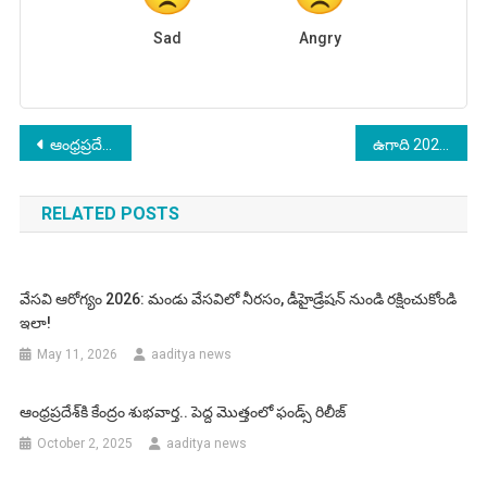
Sad
Angry
Post
ఆంధ్రప్రదేశ్‌కి కేంద్రం శుభవార్త.. పెద్ద మొత్తంలో ఫండ్స్ రిలీజ్
ఉగాది 2026: తెలుగు నూతన సంవత్సరానికి స్వాగతం — శుభాకాంక్షలు, పచ్చడి విశేషాలు
navigation
RELATED POSTS
వేసవి ఆరోగ్యం 2026: మండు వేసవిలో నీరసం, డీహైడ్రేషన్ నుండి రక్షించుకోండి
ఇలా!
May 11, 2026
aaditya news
ఆంధ్రప్రదేశ్‌కి కేంద్రం శుభవార్త.. పెద్ద మొత్తంలో ఫండ్స్ రిలీజ్
October 2, 2025
aaditya news