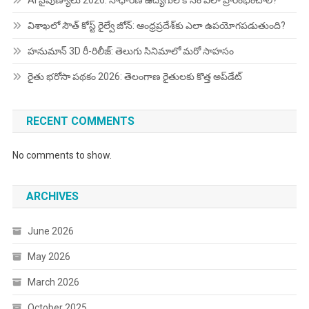
AI నైపుణ్యాలు 2026: సాధారణ ఉద్యోగుల కోసం ఎలా ప్రారంభించాలి?
విశాఖలో సౌత్ కోస్ట్ రైల్వే జోన్: ఆంధ్రప్రదేశ్‌కు ఎలా ఉపయోగపడుతుంది?
హనుమాన్ 3D రీ-రిలీజ్: తెలుగు సినిమాలో మరో సాహసం
రైతు భరోసా పథకం 2026: తెలంగాణ రైతులకు కొత్త అప్‌డేట్
RECENT COMMENTS
No comments to show.
ARCHIVES
June 2026
May 2026
March 2026
October 2025