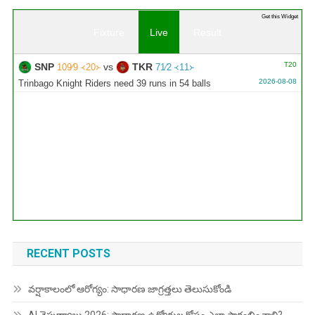
Get this Widget
Fixture
Live
Result
T20
SNP
vs
TKR
109∕9 ᚜20᚛
71∕2 ᚜11᚛
2026-08-08
Trinbago Knight Riders need 39 runs in 54 balls
RECENT POSTS
వర్షాకాలంలో ఆరోగ్యం: సాధారణ జాగ్రత్తలు తెలుసుకోండి