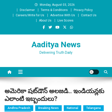
Skip
Monday, August 03, 2026
to
Disclaimer
Terms & Conditions
Privacy Policy
content
Careers/Write for Us
Advertise With Us
Contact Us
About Us
Live Scores
Aaditya News
Delivering Truth Daily
అమెరికా షట్‌డౌన్‌ అలజడి.. ఇండియన్లకు
ఎలాంటి ఇబ్బందులు?
Andhra Pradesh
Breaking News
National
Telangana