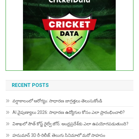
No live matches found.
See recent results
See fixtures
RECENT POSTS
వర్షాకాలంలో ఆరోగ్యం: సాధారణ జాగ్రత్తలు తెలుసుకోండి
AI నైపుణ్యాలు 2026: సాధారణ ఉద్యోగుల కోసం ఎలా ప్రారంభించాలి?
విశాఖలో సౌత్ కోస్ట్ రైల్వే జోన్: ఆంధ్రప్రదేశ్‌కు ఎలా ఉపయోగపడుతుంది?
హనుమాన్ 3D రీ-రిలీజ్: తెలుగు సినిమాలో మరో సాహసం