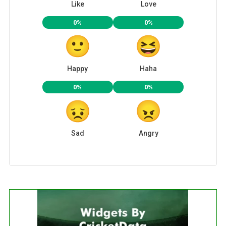
Like
Love
0%
0%
Happy
Haha
0%
0%
Sad
Angry
Get this Widget
Fixture
Live
Result