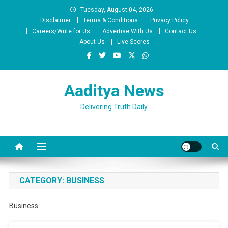
Skip
Tuesday, August 04, 2026
to
Disclaimer
Terms & Conditions
Privacy Policy
content
Careers/Write for Us
Advertise With Us
Contact Us
About Us
Live Scores
Aaditya News
Delivering Truth Daily
CATEGORY:
BUSINESS
Business