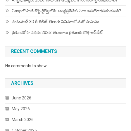
AI నైపుణ్యాలు 2026: సాధారణ ఉద్యోగుల కోసం ఎలా ప్రారంభించాలి?
విశాఖలో సౌత్ కోస్ట్ రైల్వే జోన్: ఆంధ్రప్రదేశ్‌కు ఎలా ఉపయోగపడుతుంది?
హనుమాన్ 3D రీ-రిలీజ్: తెలుగు సినిమాలో మరో సాహసం
రైతు భరోసా పథకం 2026: తెలంగాణ రైతులకు కొత్త అప్‌డేట్
RECENT COMMENTS
No comments to show.
ARCHIVES
June 2026
May 2026
March 2026
October 2025