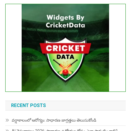
Get this Widget
Fixture
Live
Result
No live matches found.
See recent results
See fixtures
RECENT POSTS
వర్షాకాలంలో ఆరోగ్యం: సాధారణ జాగ్రత్తలు తెలుసుకోండి