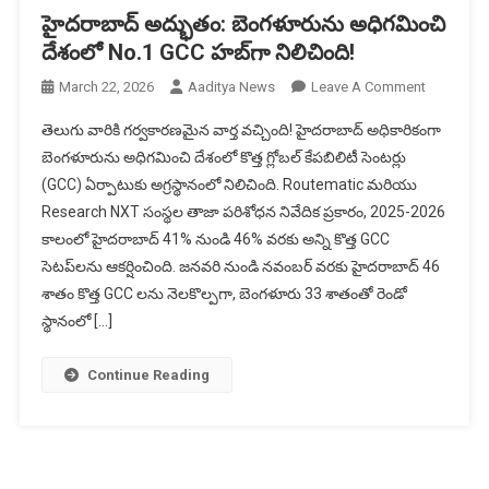
హైదరాబాద్ అద్భుతం: బెంగళూరును అధిగమించి
దేశంలో No.1 GCC హబ్‌గా నిలిచింది!
On
March 22, 2026
Aaditya News
Leave A Comment
హైదరాబాద్
తెలుగు వారికి గర్వకారణమైన వార్త వచ్చింది! హైదరాబాద్ అధికారికంగా
అద్భుతం:
బెంగళూరును అధిగమించి దేశంలో కొత్త గ్లోబల్ కేపబిలిటీ సెంటర్లు
బెంగళూరు
(GCC) ఏర్పాటుకు అగ్రస్థానంలో నిలిచింది. Routematic మరియు
అధిగమించి
Research NXT సంస్థల తాజా పరిశోధన నివేదిక ప్రకారం, 2025-2026
దేశంలో
No.1
కాలంలో హైదరాబాద్ 41% నుండి 46% వరకు అన్ని కొత్త GCC
GCC
సెటప్‌లను ఆకర్షించింది. జనవరి నుండి నవంబర్ వరకు హైదరాబాద్ 46
హబ్‌గా
శాతం కొత్త GCC లను నెలకొల్పగా, బెంగళూరు 33 శాతంతో రెండో
నిలిచింది!
స్థానంలో […]
Continue Reading