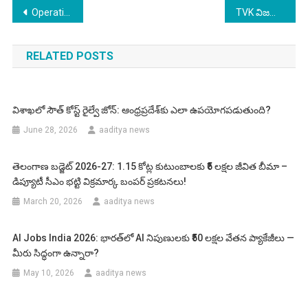
Post
Operation Sindoor One Year: భారత్ వ్యూహాత్మక విజయం నేటికీ ప్రతిధ్వనిస్తోంది!
TVK విజయ్ ప్రమాణస్వీకారం టైమింగ్ మారింది – ఆదివారం ఉదయం 10:00 గంటలకు నిర్వహిస్తారు!
navigation
RELATED POSTS
విశాఖలో సౌత్ కోస్ట్ రైల్వే జోన్: ఆంధ్రప్రదేశ్‌కు ఎలా ఉపయోగపడుతుంది?
June 28, 2026
aaditya news
తెలంగాణ బడ్జెట్ 2026-27: 1.15 కోట్ల కుటుంబాలకు ₹5 లక్షల జీవిత బీమా –
డిప్యూటీ సీఎం భట్టి విక్రమార్క బంపర్ ప్రకటనలు!
March 20, 2026
aaditya news
AI Jobs India 2026: భారత్‌లో AI నిపుణులకు ₹50 లక్షల వేతన ప్యాకేజీలు —
మీరు సిద్ధంగా ఉన్నారా?
May 10, 2026
aaditya news