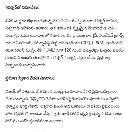
గవర్నర్‌తో సమావేశం:
వీసీకే మద్దతు లేఖ అందుకున్న వెంటనే విజయ్ స్వయంగా గవర్నర్ రాజేంద్ర
విశ్వనాథ్ అర్లేకర్‌ను కలిశారు. తన కూటమికి స్పష్టమైన మెజారిటీ ఉందని
సంఖ్యాపరమైన ఆధారాలతో నిరూపించారు. ప్రస్తుతం కాంగ్రెస్, లిబరేషన్ టైగర్స్
ఆఫ్ తమిళనాడు, కమ్యూనిస్ట్ పార్టీ ఆఫ్ ఇండియా (CPI), CPI(M), ఇండియన్
యూనియన్ ముస్లిం లీగ్ (IUML) సహా 120 మంది ఎమ్మెల్యేల మద్దతు విజయ్
కూటమికి ఉందని తెలుస్తోంది. గవర్నర్ సంతృప్తి వ్యక్తం చేస్తూ ప్రభుత్వ
ఏర్పాటుకు ఆహ్వానించారు.
ప్రమాణ స్వీకార వేడుక వివరాలు:
విజయ్‌తో పాటు మరో 9 మంది మంత్రులు కూడా ఒకేసారి ప్రమాణస్వీకారం
చేయనున్నారు. చెన్నైలోని నెహ్రూ ఇండోర్ స్టేడియంలో అధికారులు ఇప్పటికే
ఏర్పాట్లు పూర్తి చేశారు. లక్షలాది మంది అభిమానులు, రాజకీయ ప్రముఖులు
హాజరవుతారని అంచనా వేస్తున్నారు. భారీ తాకిడి దృష్ట్యా చెన్నై నగరమంతటా
పోలీసు బందోబస్తు కఠినంగా ఉంచారు.