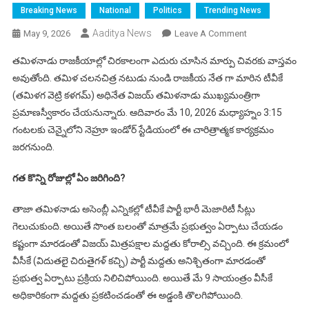
Breaking News
National
Politics
Trending News
Aaditya News
On
May 9, 2026
Leave A Comment
TVK
తమిళనాడు రాజకీయాల్లో చిరకాలంగా ఎదురు చూసిన మార్పు చివరకు వాస్తవం
విజయ్
అవుతోంది. తమిళ చలనచిత్ర నటుడు నుండి రాజకీయ నేత గా మారిన టీవీకే
తమిళనాడు
(తమిళగ వెట్రి కళగమ్) అధినేత విజయ్ తమిళనాడు ముఖ్యమంత్రిగా
సీఎంగా
ప్రమాణస్వీకారం చేయనున్నారు. ఆదివారం మే 10, 2026 మధ్యాహ్నం 3:15
ప్రమాణస్వీకారం
–
గంటలకు చెన్నైలోని నెహ్రూ ఇండోర్ స్టేడియంలో ఈ చారిత్రాత్మక కార్యక్రమం
ఆదివారం
జరగనుంది.
3:15
గంటలకు
గత కొన్ని రోజుల్లో ఏం జరిగింది?
చెన్నైలో
చారిత్రాత్మక
తాజా తమిళనాడు అసెంబ్లీ ఎన్నికల్లో టీవీకే పార్టీ భారీ మెజారిటీ సీట్లు
వేడుక!
గెలుచుకుంది. అయితే సొంత బలంతో మాత్రమే ప్రభుత్వం ఏర్పాటు చేయడం
కష్టంగా మారడంతో విజయ్ మిత్రపక్షాల మద్దతు కోరాల్సి వచ్చింది. ఈ క్రమంలో
వీసీకే (విదుతలై చిరుతైగళ్ కచ్చి) పార్టీ మద్దతు అనిశ్చితంగా మారడంతో
ప్రభుత్వ ఏర్పాటు ప్రక్రియ నిలిచిపోయింది. అయితే మే 9 సాయంత్రం వీసీకే
అధికారికంగా మద్దతు ప్రకటించడంతో ఈ అడ్డంకి తొలగిపోయింది.