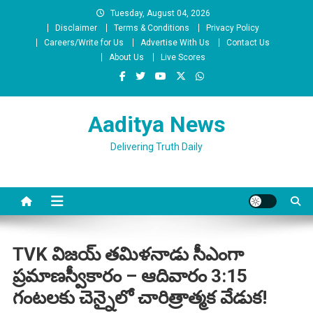
Skip
Tuesday, August 04, 2026
to
Disclaimer
Terms & Conditions
Privacy Policy
content
Careers/Write for Us
Advertise With Us
Contact Us
About Us
Live Scores
Aaditya News
Delivering Truth Daily
TVK విజయ్ తమిళనాడు సీఎంగా
ప్రమాణస్వీకారం – ఆదివారం 3:15
గంటలకు చెన్నైలో చారిత్రాత్మక వేడుక!