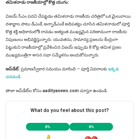
తమిళనాడు రాజకీయాల్లో కొత్త యుగం:
విజయ్ సీఎం పదవి చేపట్టడం తమిళనాడు రాజకీయ చరిత్రలో ఒక మైలురాయి.
దశాబ్దాల పాటు డీఎంకే, అన్నాడీఎంకే అధిపత్యం చూసిన తమిళనాడులో పూర్తి
కొత్త శక్తి అధికారంలోకి రావడం అత్యంత ముఖ్యమైన పరిణామంగా రాజకీయ
నిపుణులు అభివర్ణిస్తున్నారు. యువతను, సామాన్య ప్రజలను కేంద్రంగా
పెట్టుకుని రాజకీయాల్లో ప్రవేశించిన విజయ్ ఇప్పుడు 8 కోట్ల తమిళ ప్రజల
ముఖ్యమంత్రిగా శాసన సభా సమ్మేళనం అందుకోనున్నారు.
అప్‌డేట్:
ప్రమాణస్వీకార సమయం మారింది — పూర్తి వివరాలకు
ఇక్కడ
చదవండి
తాజా అప్‌డేట్‌ల కోసం
aadityanews.com
చూస్తూ ఉండండి.
What do you feel about this post?
0%
0%