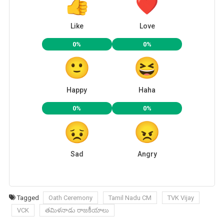
Like
Love
0%
0%
Happy
Haha
0%
0%
Sad
Angry
Tagged
Oath Ceremony
Tamil Nadu CM
TVK Vijay
VCK
తమిళనాడు రాజకీయాలు