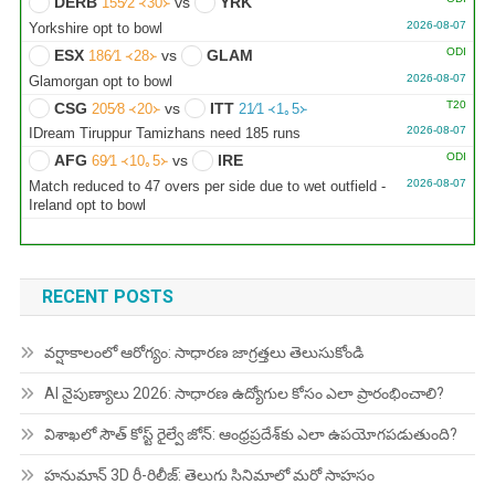
DERB
vs
YRK
155∕2 ᚜30᚛
2026-08-07
Yorkshire opt to bowl
ODI
ESX
vs
GLAM
186∕1 ᚜28᚛
2026-08-07
Glamorgan opt to bowl
T20
CSG
vs
ITT
205∕8 ᚜20᚛
21∕1 ᚜1｡5᚛
2026-08-07
IDream Tiruppur Tamizhans need 185 runs
ODI
AFG
vs
IRE
69∕1 ᚜10｡5᚛
2026-08-07
Match reduced to 47 overs per side due to wet outfield -
Ireland opt to bowl
RECENT POSTS
వర్షాకాలంలో ఆరోగ్యం: సాధారణ జాగ్రత్తలు తెలుసుకోండి
AI నైపుణ్యాలు 2026: సాధారణ ఉద్యోగుల కోసం ఎలా ప్రారంభించాలి?
విశాఖలో సౌత్ కోస్ట్ రైల్వే జోన్: ఆంధ్రప్రదేశ్‌కు ఎలా ఉపయోగపడుతుంది?
హనుమాన్ 3D రీ-రిలీజ్: తెలుగు సినిమాలో మరో సాహసం