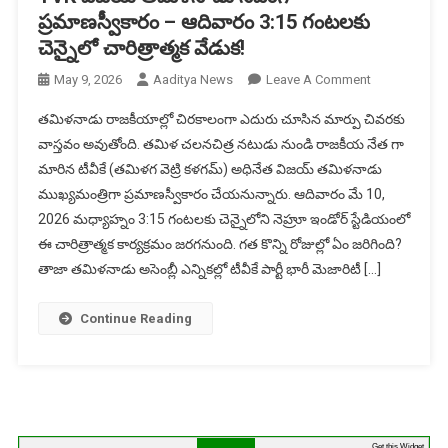
ప్రమాణస్వీకారం – ఆదివారం 3:15 గంటలకు
చెన్నైలో చారిత్రాత్మక వేడుక!
On
May 9, 2026
Aaditya News
Leave A Comment
TVK
తమిళనాడు రాజకీయాల్లో చిరకాలంగా ఎదురు చూసిన మార్పు చివరకు
విజయ్
వాస్తవం అవుతోంది. తమిళ చలనచిత్ర నటుడు నుండి రాజకీయ నేత గా
తమిళనాడు
మారిన టీవీకే (తమిళగ వెట్రి కళగమ్) అధినేత విజయ్ తమిళనాడు
సీఎంగా
ముఖ్యమంత్రిగా ప్రమాణస్వీకారం చేయనున్నారు. ఆదివారం మే 10,
ప్రమాణస్వీకార
–
2026 మధ్యాహ్నం 3:15 గంటలకు చెన్నైలోని నెహ్రూ ఇండోర్ స్టేడియంలో
ఆదివారం
ఈ చారిత్రాత్మక కార్యక్రమం జరగనుంది. గత కొన్ని రోజుల్లో ఏం జరిగింది?
3:15
తాజా తమిళనాడు అసెంబ్లీ ఎన్నికల్లో టీవీకే పార్టీ భారీ మెజారిటీ […]
గంటలకు
చెన్నైలో
Continue Reading
చారిత్రాత్మక
వేడుక!
Get this Widget