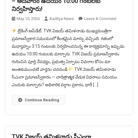
– ఆదివారం ఉదయం 10:00 గంటలకు
నిర్వహిస్తారు!
On
May 10, 2026
Aaditya News
Leave A Comment
TVK
బ్రేకింగ్ అప్‌డేట్: TVK విజయ్ తమిళనాడు ముఖ్యమంత్రిగా
విజయ్
ప్రమాణస్వీకార సమయంలో కీలకమైన మార్పు వచ్చింది. గతంలో
ప్రమాణస్వీకా
మధ్యాహ్నం 3:15 గంటలకు నిర్వహించనున్న ఈ కార్యక్రమాన్ని ఇప్పుడు
టైమింగ్
ఉదయం 10:00 గంటలకు మార్చారు. TVK విజయ్ ప్రమాణస్వీకారం
మారింది
–
గురించిన పూర్తి నేపథ్యం, ప్రభుత్వ ఏర్పాటు వివరాల కోసం మా
ఆదివారం
అంతకుముందటి వార్తను చదవండి
TVK విజయ్ తమిళనాడు
ఉదయం
సీఎంగా ప్రమాణస్వీకారం — చారిత్రాత్మక వేడుక వివరాలు సమయం
10:00
ఎందుకు మార్చారు? అధికారిక వర్గాల ప్రకారం, భారీ […]
గంటలకు
నిర్వహిస్తారు!
Continue Reading
TVK విజయ్ తమిళనాడు సీఎంగా