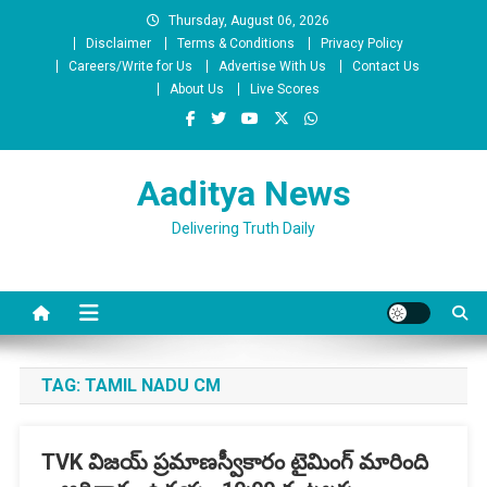
Skip
Thursday, August 06, 2026
to
Disclaimer
Terms & Conditions
Privacy Policy
content
Careers/Write for Us
Advertise With Us
Contact Us
About Us
Live Scores
Aaditya News
Delivering Truth Daily
TAG:
TAMIL NADU CM
TVK విజయ్ ప్రమాణస్వీకారం టైమింగ్ మారింది