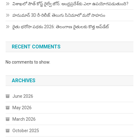
విశాఖలో సౌత్ కోస్ట్ రైల్వే జోన్: ఆంధ్రప్రదేశ్‌కు ఎలా ఉపయోగపడుతుంది?
హనుమాన్ 3D రీ-రిలీజ్: తెలుగు సినిమాలో మరో సాహసం
రైతు భరోసా పథకం 2026: తెలంగాణ రైతులకు కొత్త అప్‌డేట్
RECENT COMMENTS
No comments to show.
ARCHIVES
June 2026
May 2026
March 2026
October 2025