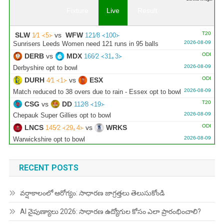
Fixture
Live
Result
T20
SLW
vs
WFW
1∕1 ᚜5᚛
121∕8 ᚜100᚛
2026-08-09
Sunrisers Leeds Women need 121 runs in 95 balls
ODI
DERB
vs
MDX
166∕2 ᚜31｡3᚛
2026-08-09
Derbyshire opt to bowl
ODI
DURH
vs
ESX
4∕1 ᚜1᚛
2026-08-09
Match reduced to 38 overs due to rain - Essex opt to bowl
T20
CSG
vs
DD
112∕8 ᚜19᚛
2026-08-09
Chepauk Super Gillies opt to bowl
ODI
LNCS
vs
WRKS
145∕2 ᚜29｡4᚛
2026-08-09
Warwickshire opt to bowl
ODI
GLOU
vs
NOT
167∕3 ᚜33｡3᚛
2026-08-09
Gloucestershire opt to bowl
RECENT POSTS
వర్షాకాలంలో ఆరోగ్యం: సాధారణ జాగ్రత్తలు తెలుసుకోండి
AI నైపుణ్యాలు 2026: సాధారణ ఉద్యోగుల కోసం ఎలా ప్రారంభించాలి?