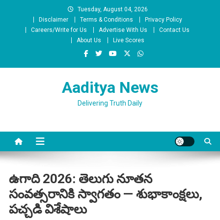
Skip
Tuesday, August 04, 2026
to
Disclaimer
Terms & Conditions
Privacy Policy
content
Careers/Write for Us
Advertise With Us
Contact Us
About Us
Live Scores
Aaditya News
Delivering Truth Daily
ఉగాది 2026: తెలుగు నూతన
సంవత్సరానికి స్వాగతం — శుభాకాంక్షలు,
పచ్చడి విశేషాలు