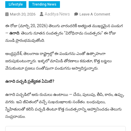
Lifestyle
Trending News
Aaditya News
On
March 20, 2026
Leave A Comment
ఉగాది
ఈ రోజు (మార్చి 20, 2026) తెలుగు వారందరికీ అత్యంత ముఖ్యమైన పండుగ
2026:
—
ఉగాది
. తెలుగు నూతన సంవత్సరం “విరోధినామ సంవత్సరం” ఈ రోజు
తెలుగు
నుండి ప్రారంభమవుతోంది.
నూతన
సంవత్సరానికి
ఆంధ్రప్రదేశ్, తెలంగాణ రాష్ట్రాల్లో ఈ పండుగను ఎంతో ఉత్సాహంగా
స్వాగతం
జరుపుకుంటున్నారు. ఇళ్ళలో మామిడి తోరణాలు కడుతూ, కొత్త బట్టలు
—
శుభాకాంక్షలు,
వేసుకుంటూ ప్రజలు సంతోషంగా పండుగను ఆస్వాదిస్తున్నారు.
పచ్చడి
ఉగాది పచ్చడి ప్రత్యేకత ఏమిటి?
విశేషాలు
ఉగాది పచ్చడిలో ఆరు రుచులు ఉంటాయి — చేదు, పులుపు, తీపి, కారం, ఉప్పు,
వగరు. ఇవి జీవితంలో వచ్చే సుఖదుఃఖాలకు సంకేతం. బంధువులు,
స్నేహితులతో కలిసి పచ్చడి తింటూ కొత్త సంవత్సరాన్ని ఆహ్వానించడం తెలుగు
సంప్రదాయం.