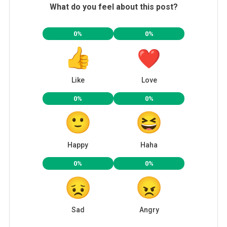
What do you feel about this post?
0%
0%
Like
Love
0%
0%
Happy
Haha
0%
0%
Sad
Angry