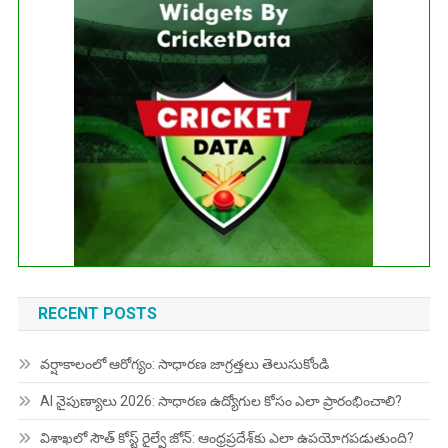
No live matches found.
See recent results
See fixtures
RECENT POSTS
వర్షాకాలంలో ఆరోగ్యం: సాధారణ జాగ్రత్తలు తెలుసుకోండి
AI నైపుణ్యాలు 2026: సాధారణ ఉద్యోగుల కోసం ఎలా ప్రారంభించాలి?
విశాఖలో సౌత్ కోస్ట్ రైల్వే జోన్: ఆంధ్రప్రదేశ్‌కు ఎలా ఉపయోగపడుతుంది?