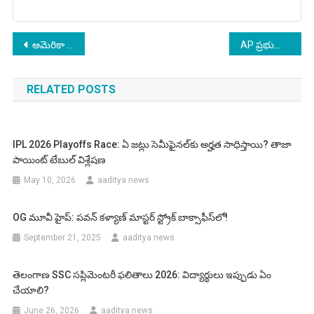
Post
అమెరికా షట్‌డౌన్‌ అలజడి.. ఇండియన్లకు ఎలాంటి ఇబ్బందులు?
AP ప్రభుత్వం బంపర్ అఫర్: 10,060 ఉద్యోగాల క్యాలెండర్ విడుదల!
navigation
RELATED POSTS
IPL 2026 Playoffs Race: ఏ జట్లు సెమీఫైనల్‌కు అర్హత సాధిస్తాయి? తాజా
పాయింట్ టేబుల్ విశ్లేషణ
May 10, 2026
aaditya news
OG మూవీ హైప్: పవన్ కళ్యాణ్ మాస్టర్ స్ట్రోక్ బాక్సాఫీస్‌లో!
September 21, 2025
aaditya news
తెలంగాణ SSC సప్లిమెంటరీ ఫలితాలు 2026: విద్యార్థులు ఇప్పుడు ఏం
చేయాలి?
June 26, 2026
aaditya news