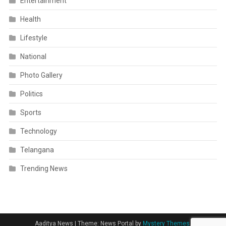
Entertainment
Health
Lifestyle
National
Photo Gallery
Politics
Sports
Technology
Telangana
Trending News
Aaditya News
|
Theme: News Portal by
Mystery Themes
.