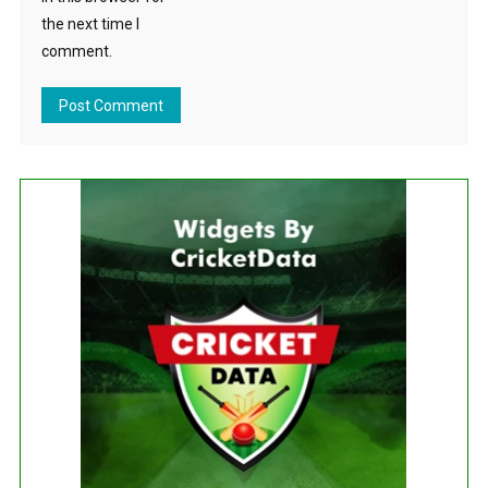
the next time I
comment.
Get this Widget
Fixture
Live
Result
No live matches found.
See recent results
See fixtures