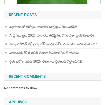
RECENT POSTS
వర్షాకాలంలో ఆరోగ్యం: సాధారణ జాగ్రత్తలు తెలుసుకోండి
AI నైపుణ్యాలు 2026: సాధారణ ఉద్యోగుల కోసం ఎలా ప్రారంభించాలి?
విశాఖలో సౌత్ కోస్ట్ రైల్వే జోన్: ఆంధ్రప్రదేశ్‌కు ఎలా ఉపయోగపడుతుంది?
హనుమాన్ 3D రీ-రిలీజ్: తెలుగు సినిమాలో మరో సాహసం
రైతు భరోసా పథకం 2026: తెలంగాణ రైతులకు కొత్త అప్‌డేట్
RECENT COMMENTS
No comments to show.
ARCHIVES