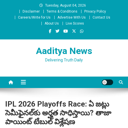
Skip
Tuesday, August 04, 2026
to
Disclaimer
Terms & Conditions
Privacy Policy
content
Careers/Write for Us
Advertise With Us
Contact Us
About Us
Live Scores
Aaditya News
Delivering Truth Daily
IPL 2026 Playoffs Race: ఏ జట్లు
సెమీఫైనల్‌కు అర్హత సాధిస్తాయి? తాజా
పాయింట్ టేబుల్ విశ్లేషణ