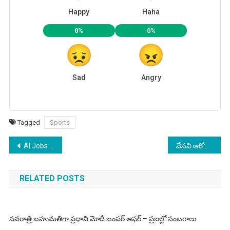
Happy
Haha
0%
0%
Sad
Angry
Tagged
Sports
Post
AI Jobs India 2026: భారత్‌లో AI నిపుణులకు ₹50 లక్షల వేతన ప్యాకేజీలు — మీరు సిద్ధంగా ఉన్నారా?
వేసవి ఆరోగ్యం 2026: మండు వేసవిలో నీరసం, డీహైడ్రేషన్ నుండి రక్షించుకోండి ఇలా!
navigation
RELATED POSTS
నవరాత్రి బహుమతిగా ప్రధాని మోదీ బంపర్ ఆఫర్ – ప్రజల్లో సంబరాలు