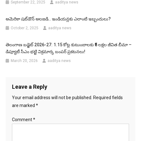
September 22, 2025
aaditya news
అమెరికా షట్‌డౌన్‌ అలజడి.. ఇండియన్లకు ఎలాంటి ఇబ్బందులు?
October 2, 2025
aaditya news
తెలంగాణ బడ్జెట్ 2026-27: 1.15 కోట్ల కుటుంబాలకు ₹5 లక్షల జీవిత బీమా –
డిప్యూటీ సీఎం భట్టి విక్రమార్క బంపర్ ప్రకటనలు!
March 20, 2026
aaditya news
Leave a Reply
Your email address will not be published.
Required fields
are marked
*
Comment
*