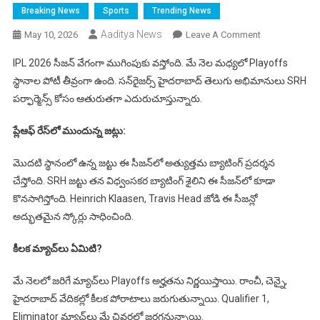
Breaking News
Sports
Trending News
Aaditya News
On
May 10, 2026
Leave A Comment
IPL
IPL 2026 సీజన్ వేగంగా ముగింపుకు వస్తోంది. మే నెల మధ్యలో Playoffs
2026
స్థానాల పోటీ తీవ్రంగా ఉంది. సన్‌రైజర్స్ హైదరాబాద్ తెలుగు అభిమానులు SRH
Playoffs
పర్ఫార్మెన్స్ కోసం ఆతురుతగా ఎదురుచూస్తున్నారు.
Race:
ఏ
ప్లేఆఫ్ రేస్‌లో ముందున్న జట్లు:
జట్లు
సెమీఫైనల్‌కు
మొదటి స్థానంలో ఉన్న జట్టు ఈ సీజన్‌లో అత్యుత్తమ బ్యాటింగ్ ప్రదర్శన
అర్హత
చేస్తోంది. SRH జట్టు తన విధ్వంసకర బ్యాటింగ్ శైలిని ఈ సీజన్‌లో కూడా
సాధిస్తాయి?
కొనసాగిస్తోంది. Heinrich Klaasen, Travis Head జోడి ఈ సీజన్లో
తాజా
పాయింట్
అద్భుతమైన స్కోర్లు సాధించింది.
టేబుల్
విశ్లేషణ
కీలక మ్యాచ్‌లు ఏమిటి?
మే నెలలో జరిగే మ్యాచ్‌లు Playoffs అర్హతను నిర్ణయిస్తాయి. రాంచీ, చెన్నై,
హైదరాబాద్ వేదికల్లో కీలక పోరాటాలు జరుగుతున్నాయి. Qualifier 1,
Eliminator మ్యాచ్‌లు మే చివరలో జరగనున్నాయి.