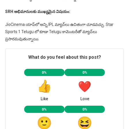
SRH అభిమానులకు ముఖ్యమైన విషయం:
JioCinema యాప్‌లో అన్ని IPL మ్యాచ్‌లు ఉచితంగా చూడవచ్చు. Star
Sports 1 Telugu లో కూడా Telugu కామెంటరీతో మ్యాచ్‌లు
ప్రసారమవుతున్నాయి.
What do you feel about this post?
0%
0%
Like
Love
0%
0%