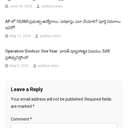
June 30, 2026
aaditya news
AP లో 10,060 ప్రభుత్వ ఉద్యోగాలు: దరఖాస్తు ఎలా చేయాలి? పూర్తి వివరాలు
ఇవిగో!
May 12, 2026
aaditya news
Operation Sindoor One Year: భారత్ వ్యూహాత్మక విజయం నేటికీ
ప్రతిధ్వనిస్తోంది!
May 9, 2026
aaditya news
Leave a Reply
Your email address will not be published.
Required fields
are marked
*
Comment
*