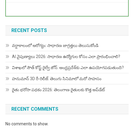
RECENT POSTS
వర్షాకాలంలో ఆరోగ్యం: సాధారణ జాగ్రత్తలు తెలుసుకోండి
AI నైపుణ్యాలు 2026: సాధారణ ఉద్యోగుల కోసం ఎలా ప్రారంభించాలి?
విశాఖలో సౌత్ కోస్ట్ రైల్వే జోన్: ఆంధ్రప్రదేశ్‌కు ఎలా ఉపయోగపడుతుంది?
హనుమాన్ 3D రీ-రిలీజ్: తెలుగు సినిమాలో మరో సాహసం
రైతు భరోసా పథకం 2026: తెలంగాణ రైతులకు కొత్త అప్‌డేట్
RECENT COMMENTS
No comments to show.