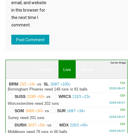
email, and website
in this browser for
the next time I
comment.
Get this Widget
Fixture
Live
Result
T20
BRM
vs
SL
22∕2 ᚜19᚛
169∕7 ᚜100᚛
2026-08-07
Birmingham Phoenix need 148 runs in 81 balls
ODI
SUSS
vs
WRCS
333∕9 ᚜50᚛
132∕3 ᚜23᚛
2026-08-07
Worcestershire need 202 runs
ODI
SOM
vs
SUR
368∕9 ᚜50᚛
168∕7 ᚜34᚛
2026-08-07
Surrey need 201 runs
ODI
DURH
vs
MDX
303∕7 ᚜50᚛
226∕3 ᚜40᚛
2026-08-07
Middlesex need 78 runs in 60 balls