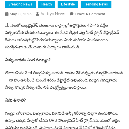
Breaking News
Health
Lifestyle
Trending News
Aaditya News
On
May 11, 2026
Leave A Comment
వేసవి
మే నెలలో ఆంధ్రప్రదేశ్, తెలంగాణ రాష్ట్రాల్లో ఉష్ణోగ్రతలు 42–46 డిగ్రీల
ఆరోగ్యం
సెల్సియస్‌కు చేరుకుంటున్నాయి. ఈ వేసవి తీవ్రత వల్ల హీట్ స్ట్రోక్, డీహైడ్రేషన్
2026:
కేసులు ఆసుపత్రుల్లో పెరుగుతున్నాయి. మీరు మరియు మీ కుటుంబం
మండు
సురక్షితంగా ఉండేందుకు ఈ చిట్కాలు పాటించండి.
వేసవిలో
నీరసం,
నీళ్ళు తాగడం ఎంత ముఖ్యం?
డీహైడ్రేషన్
నుండి
రోజూ కనీసం 3–4 లీటర్ల నీళ్ళు తాగండి. దాహం వేసినప్పుడు మాత్రమే తాగకండి
రక్షించుకోండి
— దాహం అనిపించే ముందే శరీరం డీహైడ్రేట్ అవుతుంది. మజ్జిగ, నిమ్మకాయ
ఇలా!
నీళ్ళు, కొబ్బరి నీళ్ళు శరీరానికి ఎలెక్ట్రోలైట్లు అందిస్తాయి.
ఏమి తినాలి?
పండ్లు: దోసకాయ, పుచ్చకాయ, మామిడి అన్నీ శరీరాన్ని చల్లగా ఉంచుతాయి.
ఉప్పు, చక్కెర, నీళ్ళతో చేసిన ORS సొల్యూషన్ హీట్ స్ట్రోక్ సమయంలో తక్షణ
సహాయం అందిస్తుంది. మసాలా, నూనె పదార్థాలు వేసవిలో తగ్గించుకోవడం