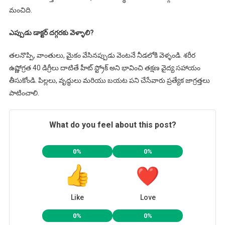
మంచిది.
ఎప్పుడు డాక్టర్ దగ్గరకు వెళ్ళాలి?
తలనొప్పి, వాంతులు, మైకం వేసినప్పుడు వెంటనే నీడలోకి వెళ్ళండి. శరీర
ఉష్ణోగ్రత 40 డిగ్రీలు దాటితే హీట్ స్ట్రోక్ అని భావించి తక్షణ వైద్య సహాయం
తీసుకోండి. పిల్లలు, వృద్ధులు మరియు బయట పని చేసేవారు ప్రత్యేక జాగ్రత్తలు
పాటించాలి.
What do you feel about this post?
0%
0%
Like
Love
0%
0%