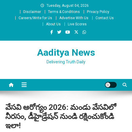
Skip
Tuesday, August 04, 2026
to
Disclaimer
Terms & Conditions
Privacy Policy
content
Careers/Write for Us
Advertise With Us
Contact Us
About Us
Live Scores
Aaditya News
Delivering Truth Daily
వేసవి ఆరోగ్యం 2026: మండు వేసవిలో
నీరసం, డీహైడ్రేషన్ నుండి రక్షించుకోండి
ఇలా!