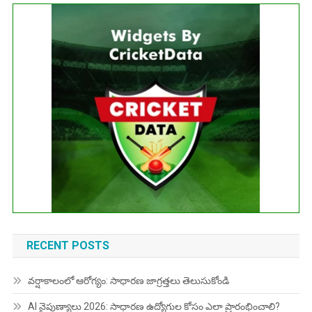
Get this Widget
Fixture
Live
Result
No live matches found.
See recent results
See fixtures
RECENT POSTS
వర్షాకాలంలో ఆరోగ్యం: సాధారణ జాగ్రత్తలు తెలుసుకోండి
AI నైపుణ్యాలు 2026: సాధారణ ఉద్యోగుల కోసం ఎలా ప్రారంభించాలి?