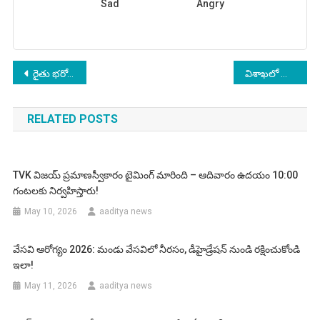
Sad
Angry
Post
రైతు భరోసా పథకం 2026: తెలంగాణ రైతులకు కొత్త అప్‌డేట్
విశాఖలో సౌత్ కోస్ట్ రైల్వే జోన్: ఆంధ్రప్రదేశ్‌కు ఎలా ఉపయోగపడుతుంది?
navigation
RELATED POSTS
TVK విజయ్ ప్రమాణస్వీకారం టైమింగ్ మారింది – ఆదివారం ఉదయం 10:00
గంటలకు నిర్వహిస్తారు!
May 10, 2026
aaditya news
వేసవి ఆరోగ్యం 2026: మండు వేసవిలో నీరసం, డీహైడ్రేషన్ నుండి రక్షించుకోండి
ఇలా!
May 11, 2026
aaditya news