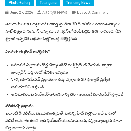
Photo Gallery
Telangana
Trending News
Aaditya News
On
June 27, 2026
Leave A Comment
హనుమాన్
తెలుగు సినిమా పరిశ్రమలో సరికొత్త ట్రెండ్‌గా 3D రీ-రిలీజ్‌లు మారుతున్నాయి.
3D
హిట్ చిత్రం హనుమాన్ ఇప్పుడు 3D వెర్షన్‌లో థియేటర్లకు తిరిగి రానుంది. దీని
రీ-
ట్రైలర్ ఇప్పటికే అభిమానుల్లో ఆసక్తి రేకెత్తిస్తోంది.
రిలీజ్:
తెలుగు
ఎందుకు ఈ ట్రెండ్ ఆసక్తికరం?
సినిమాలో
మరో
ఒరిజినల్ చిత్రాలను కొత్త టెక్నాలజీతో మళ్లీ ప్రెజెంట్ చేయడం ద్వారా
సాహసం
బాక్సాఫీస్ వద్ద రెండో జీవితం ఇవ్వడం
VFX, యానిమేషన్ ప్రధానంగా ఉన్న చిత్రాలకు 3D ఫార్మాట్ ప్రత్యేక
అనుభూతిని ఇస్తుంది
అభిమానులకు థియేటర్ అనుభవాన్ని తిరిగి అందించే మార్కెటింగ్ స్ట్రాటజీ
పరిశ్రమపై ప్రభావం
ఇలాంటి రీ-రిలీజ్‌లు విజయవంతమైతే, మరిన్ని హిట్ చిత్రాలు ఇదే బాటలో
నడిచే అవకాశం ఉంది. ఇది థియేటర్ యజమానులకు, డిస్ట్రిబ్యూటర్లకు కూడా
కొత్త ఆదాయ మార్గం.