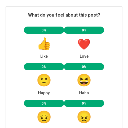
What do you feel about this post?
0%
0%
Like
Love
0%
0%
Happy
Haha
0%
0%