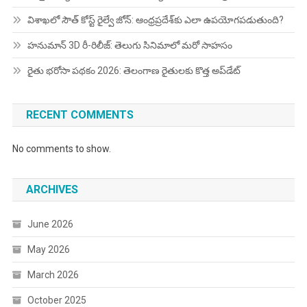
విశాఖలో సౌత్ కోస్ట్ రైల్వే జోన్: ఆంధ్రప్రదేశ్‌కు ఎలా ఉపయోగపడుతుంది?
హనుమాన్ 3D రీ-రిలీజ్: తెలుగు సినిమాలో మరో సాహసం
రైతు భరోసా పథకం 2026: తెలంగాణ రైతులకు కొత్త అప్‌డేట్
RECENT COMMENTS
No comments to show.
ARCHIVES
June 2026
May 2026
March 2026
October 2025