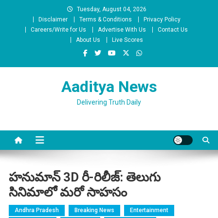
Skip
Tuesday, August 04, 2026
to
Disclaimer
Terms & Conditions
Privacy Policy
content
Careers/Write for Us
Advertise With Us
Contact Us
About Us
Live Scores
Aaditya News
Delivering Truth Daily
హనుమాన్ 3D రీ-రిలీజ్: తెలుగు
సినిమాలో మరో సాహసం
Andhra Pradesh
Breaking News
Entertainment