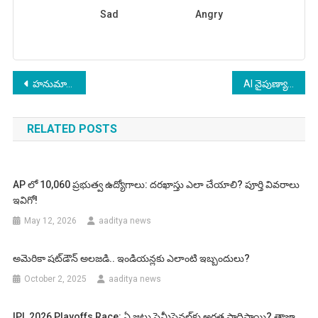
Sad
Angry
Post
హనుమాన్ 3D రీ-రిలీజ్: తెలుగు సినిమాలో మరో సాహసం
AI నైపుణ్యాలు 2026: సాధారణ ఉద్యోగుల కోసం ఎలా ప్రారంభించాలి?
navigation
RELATED POSTS
AP లో 10,060 ప్రభుత్వ ఉద్యోగాలు: దరఖాస్తు ఎలా చేయాలి? పూర్తి వివరాలు
ఇవిగో!
May 12, 2026
aaditya news
అమెరికా షట్‌డౌన్‌ అలజడి.. ఇండియన్లకు ఎలాంటి ఇబ్బందులు?
October 2, 2025
aaditya news
IPL 2026 Playoffs Race: ఏ జట్లు సెమీఫైనల్‌కు అర్హత సాధిస్తాయి? తాజా