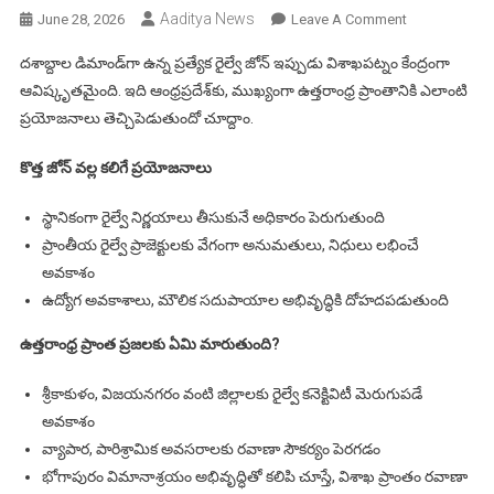
Aaditya News
On
June 28, 2026
Leave A Comment
విశాఖలో
దశాబ్దాల డిమాండ్‌గా ఉన్న ప్రత్యేక రైల్వే జోన్ ఇప్పుడు విశాఖపట్నం కేంద్రంగా
సౌత్
ఆవిష్కృతమైంది. ఇది ఆంధ్రప్రదేశ్‌కు, ముఖ్యంగా ఉత్తరాంధ్ర ప్రాంతానికి ఎలాంటి
కోస్ట్
ప్రయోజనాలు తెచ్చిపెడుతుందో చూద్దాం.
రైల్వే
జోన్:
కొత్త జోన్ వల్ల కలిగే ప్రయోజనాలు
ఆంధ్రప్రదేశ్‌కు
ఎలా
స్థానికంగా రైల్వే నిర్ణయాలు తీసుకునే అధికారం పెరుగుతుంది
ఉపయోగపడుతు
ప్రాంతీయ రైల్వే ప్రాజెక్టులకు వేగంగా అనుమతులు, నిధులు లభించే
అవకాశం
ఉద్యోగ అవకాశాలు, మౌలిక సదుపాయాల అభివృద్ధికి దోహదపడుతుంది
ఉత్తరాంధ్ర ప్రాంత ప్రజలకు ఏమి మారుతుంది?
శ్రీకాకుళం, విజయనగరం వంటి జిల్లాలకు రైల్వే కనెక్టివిటీ మెరుగుపడే
అవకాశం
వ్యాపార, పారిశ్రామిక అవసరాలకు రవాణా సౌకర్యం పెరగడం
భోగాపురం విమానాశ్రయం అభివృద్ధితో కలిపి చూస్తే, విశాఖ ప్రాంతం రవాణా