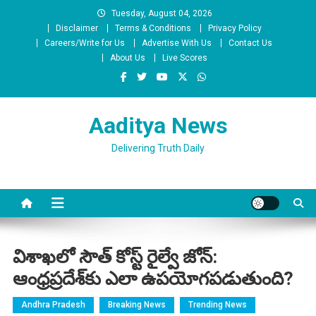
Skip
Tuesday, August 04, 2026
to
Disclaimer
Terms & Conditions
Privacy Policy
content
Careers/Write for Us
Advertise With Us
Contact Us
About Us
Live Scores
Aaditya News
Delivering Truth Daily
విశాఖలో సౌత్ కోస్ట్ రైల్వే జోన్:
ఆంధ్రప్రదేశ్‌కు ఎలా ఉపయోగపడుతుంది?
Andhra Pradesh
Breaking News
Trending News