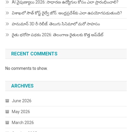
AI నైపుణ్యాలు 2026: సాధారణ ఉద్యోగుల కోసం ఎలా ప్రారంభించాలి?
విశాఖలో సౌత్ కోస్ట్ రైల్వే జోన్: ఆంధ్రప్రదేశ్‌కు ఎలా ఉపయోగపడుతుంది?
హనుమాన్ 3D రీ-రిలీజ్: తెలుగు సినిమాలో మరో సాహసం
రైతు భరోసా పథకం 2026: తెలంగాణ రైతులకు కొత్త అప్‌డేట్
RECENT COMMENTS
No comments to show.
ARCHIVES
June 2026
May 2026
March 2026