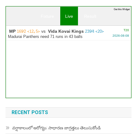
...
Get this Widget
Fixture
Live
Result
T20
MP
vs
Vida Kovai Kings
169∕2 ᚜12｡5᚛
239∕4 ᚜20᚛
2026-08-08
Madurai Panthers need 71 runs in 43 balls
RECENT POSTS
వర్షాకాలంలో ఆరోగ్యం: సాధారణ జాగ్రత్తలు తెలుసుకోండి