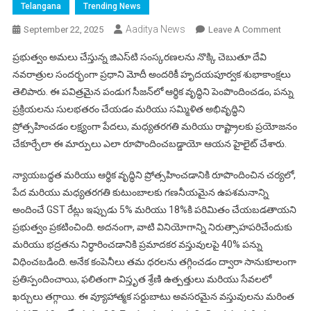
Telangana
Trending News
Aaditya News
On
September 22, 2025
Leave A Comment
నవరాత్రి
ప్రభుత్వం అమలు చేస్తున్న జిఎస్‌టి సంస్కరణలను నొక్కి చెబుతూ దేవి
బహుమత
నవరాత్రుల సందర్భంగా ప్రధాని మోదీ అందరికీ హృదయపూర్వక శుభాకాంక్షలు
ప్రధాని
తెలిపారు. ఈ పవిత్రమైన పండుగ సీజన్‌లో ఆర్థిక వృద్ధిని పెంపొందించడం, పన్ను
మోదీ
ప్రక్రియలను సులభతరం చేయడం మరియు సమ్మిళిత అభివృద్ధిని
బంపర్
ఆఫర్
ప్రోత్సహించడం లక్ష్యంగా పేదలు, మధ్యతరగతి మరియు రాష్ట్రాలకు ప్రయోజనం
–
చేకూర్చేలా ఈ మార్పులు ఎలా రూపొందించబడ్డాయో ఆయన హైలైట్ చేశారు.
ప్రజల్లో
సంబరా
న్యాయబద్ధత మరియు ఆర్థిక వృద్ధిని ప్రోత్సహించడానికి రూపొందించిన చర్యలో,
పేద మరియు మధ్యతరగతి కుటుంబాలకు గణనీయమైన ఉపశమనాన్ని
అందించే GST రేట్లు ఇప్పుడు 5% మరియు 18%కి పరిమితం చేయబడతాయని
ప్రభుత్వం ప్రకటించింది. అదనంగా, వాటి వినియోగాన్ని నిరుత్సాహపరిచేందుకు
మరియు భద్రతను నిర్ధారించడానికి ప్రమాదకర వస్తువులపై 40% పన్ను
విధించబడింది. అనేక కంపెనీలు తమ ధరలను తగ్గించడం ద్వారా సానుకూలంగా
ప్రతిస్పందించాయి, ఫలితంగా విస్తృత శ్రేణి ఉత్పత్తులు మరియు సేవలలో
ఖర్చులు తగ్గాయి. ఈ వ్యూహాత్మక సర్దుబాటు అవసరమైన వస్తువులను మరింత