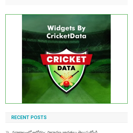
...
Get this Widget
Fixture
Live
Result
No live matches found.
See recent results
See fixtures
RECENT POSTS
వర్షాకాలంలో ఆరోగ్యం: సాధారణ జాగ్రత్తలు తెలుసుకోండి