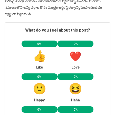
సరసమైనదిగా చేయడం, వినియోగదారుల వ్యయాన్ని పెంచడం మరియు
సమాజంలోని అన్ని వర్గాల కోసం మొత్తం ఆర్థిక స్థిరత్వాన్ని పెంపొందించడం
లక్ష్యంగా పెట్టుకుంది.
What do you feel about this post?
0%
0%
Like
Love
0%
0%
Happy
Haha
0%
0%