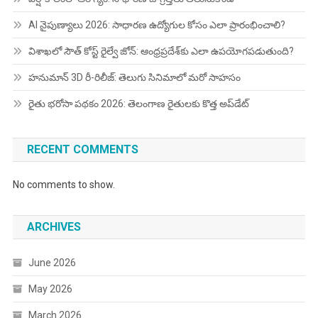
AI నైపుణ్యాలు 2026: సాధారణ ఉద్యోగుల కోసం ఎలా ప్రారంభించాలి?
విశాఖలో సౌత్ కోస్ట్ రైల్వే జోన్: ఆంధ్రప్రదేశ్‌కు ఎలా ఉపయోగపడుతుంది?
హనుమాన్ 3D రీ-రిలీజ్: తెలుగు సినిమాలో మరో సాహసం
రైతు భరోసా పథకం 2026: తెలంగాణ రైతులకు కొత్త అప్‌డేట్
RECENT COMMENTS
No comments to show.
ARCHIVES
June 2026
May 2026
March 2026