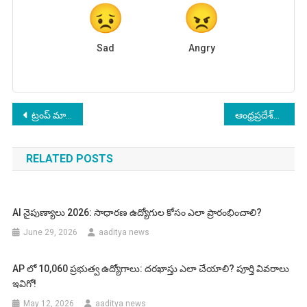
Sad
Angry
Post
ట్రంప్ మాటల్ని లెక్కచేయని తాలిబన్లు – పరిస్థితి ఏవైపు?
ఆంధ్రప్రదేశ్‌కి కేంద్రం శుభవార్త.. పెద్ద మొత్తంలో ఫండ్స్ రిలీజ్
navigation
RELATED POSTS
AI నైపుణ్యాలు 2026: సాధారణ ఉద్యోగుల కోసం ఎలా ప్రారంభించాలి?
June 29, 2026
aaditya news
AP లో 10,060 ప్రభుత్వ ఉద్యోగాలు: దరఖాస్తు ఎలా చేయాలి? పూర్తి వివరాలు
ఇవిగో!
May 12, 2026
aaditya news