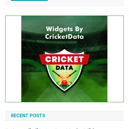
...
Get this Widget
Fixture
Live
Result
No live matches found.
See recent results
See fixtures
RECENT POSTS