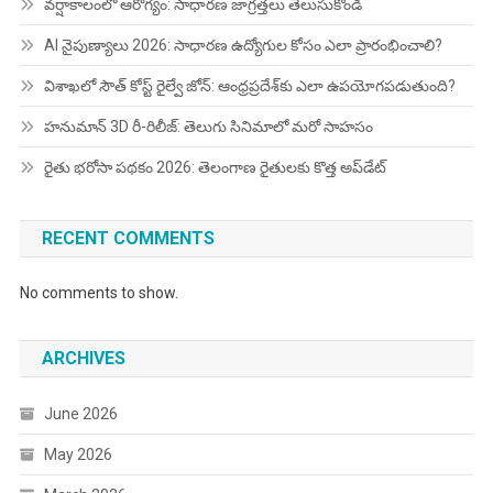
వర్షాకాలంలో ఆరోగ్యం: సాధారణ జాగ్రత్తలు తెలుసుకోండి
AI నైపుణ్యాలు 2026: సాధారణ ఉద్యోగుల కోసం ఎలా ప్రారంభించాలి?
విశాఖలో సౌత్ కోస్ట్ రైల్వే జోన్: ఆంధ్రప్రదేశ్‌కు ఎలా ఉపయోగపడుతుంది?
హనుమాన్ 3D రీ-రిలీజ్: తెలుగు సినిమాలో మరో సాహసం
రైతు భరోసా పథకం 2026: తెలంగాణ రైతులకు కొత్త అప్‌డేట్
RECENT COMMENTS
No comments to show.
ARCHIVES
June 2026
May 2026