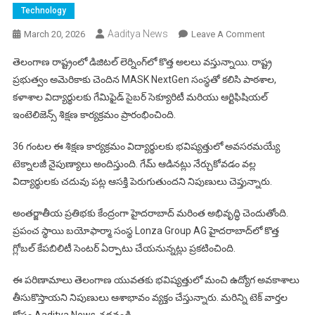
Technology
Aaditya News
On
March 20, 2026
Leave A Comment
తెలంగాణ
తెలంగాణ రాష్ట్రంలో డిజిటల్ లెర్నింగ్‌లో కొత్త అలలు వస్తున్నాయి. రాష్ట్ర
విద్యార్థులకు
ప్రభుత్వం అమెరికాకు చెందిన MASK NextGen సంస్థతో కలిసి పాఠశాల,
AI
కళాశాల విద్యార్థులకు గేమిఫైడ్ సైబర్ సెక్యూరిటీ మరియు ఆర్టిఫిషియల్
&
ఇంటెలిజెన్స్ శిక్షణ కార్యక్రమం ప్రారంభించింది.
సైబర్
సెక్యూరిటీ
36 గంటల ఈ శిక్షణ కార్యక్రమం విద్యార్థులకు భవిష్యత్తులో అవసరమయ్యే
శిక్షణ
–
టెక్నాలజీ నైపుణ్యాలు అందిస్తుంది. గేమ్ ఆడినట్లు నేర్చుకోవడం వల్ల
స్కూల్
విద్యార్థులకు చదువు పట్ల ఆసక్తి పెరుగుతుందని నిపుణులు చెప్తున్నారు.
నుండే
టెక్
అంతర్జాతీయ ప్రతిభకు కేంద్రంగా హైదరాబాద్ మరింత అభివృద్ధి చెందుతోంది.
నైపుణ్యాలు!
ప్రపంచ స్థాయి బయోఫార్మా సంస్థ Lonza Group AG హైదరాబాద్‌లో కొత్త
గ్లోబల్ కేపబిలిటీ సెంటర్ ఏర్పాటు చేయనున్నట్లు ప్రకటించింది.
ఈ పరిణామాలు తెలంగాణ యువతకు భవిష్యత్తులో మంచి ఉద్యోగ అవకాశాలు
తీసుకొస్తాయని నిపుణులు ఆశాభావం వ్యక్తం చేస్తున్నారు. మరిన్ని టెక్ వార్తల