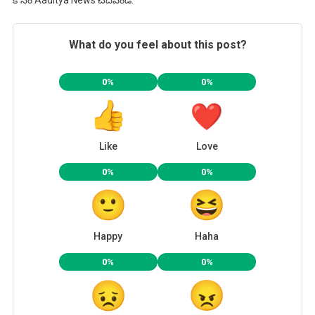
కోసం Aaditya News చదవండి.
What do you feel about this post?
0%
0%
Like
Love
0%
0%
Happy
Haha
0%
0%