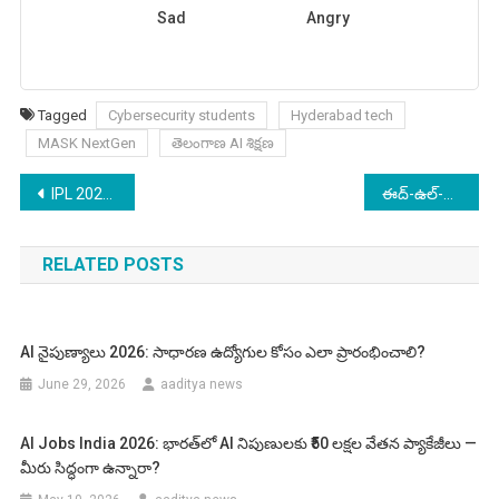
Sad
Angry
Tagged
Cybersecurity students
Hyderabad tech
MASK NextGen
తెలంగాణ AI శిక్షణ
Post
IPL 2026 మొదలైంది – తొలి మ్యాచ్‌లు లైవ్‌గా చూడండి ఇలా!
ఈద్-ఉల్-ఫితర్ 2026 రేపు – చంద్రుడు కనపడలేదు, మార్చి 21న పండుగ ఖరారు!
navigation
RELATED POSTS
AI నైపుణ్యాలు 2026: సాధారణ ఉద్యోగుల కోసం ఎలా ప్రారంభించాలి?
June 29, 2026
aaditya news
AI Jobs India 2026: భారత్‌లో AI నిపుణులకు ₹50 లక్షల వేతన ప్యాకేజీలు —
మీరు సిద్ధంగా ఉన్నారా?