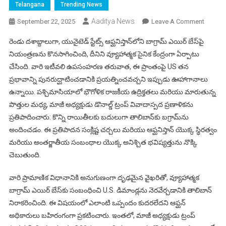
Telangana
Trending News
Aaditya News
On
September 22, 2025
Leave A Comment
ట్రంప్
రెండు దశాబ్దాలుగా, యునైటెడ్ స్టేట్స్ ఆఫ్ఘనిస్తాన్‌లోని బాగ్రామ్ ఎయిర్ బేస్‌పై
మాటల్ని
నియంత్రణను కొనసాగించింది, దీనిని వ్యూహాత్మక సైనిక కేంద్రంగా ఏర్పాటు
లెక్కచే
చేసింది. వారి ఇటీవలి ఉపసంహరణ తరువాత, ఈ ప్రాంతంపై US తన
తాలిబన్ల
ప్రభావాన్ని పునరుద్ఘాటించడానికి ప్రయత్నించవచ్చని ఇప్పుడు ఊహాగానాలు
–
పరిస్థితి
ఉన్నాయి. పశ్చిమాసియాలో భౌగోళిక రాజకీయ ఉద్రిక్తతలు మరియు మారుతున్న
ఏవైపు?
పొత్తుల మధ్య, మాజీ అధ్యక్షుడు డొనాల్డ్ ట్రంప్ వివాదాస్పద ప్రణాళికను
ప్రతిపాదించారు: కొన్ని రాయితీలకు బదులుగా తాలిబాన్‌కు బగ్రామ్‌ను
అందించడం. ఈ ప్రతిపాదన సంక్లిష్ట చర్చలు మరియు ఆఫ్ఘనిస్తాన్ యొక్క స్థిరత్వం
మరియు అంతర్జాతీయ సంబంధాల యొక్క అనిశ్చిత భవిష్యత్తును నొక్కి
చెబుతుంది.
వారి ప్రామాణిక విధానానికి అనుగుణంగా దృఢమైన వైఖరితో, వ్యూహాత్మక
బాగ్రామ్ ఎయిర్ బేస్‌కు సంబంధించి U.S. డిమాండ్లను నెరవేర్చడానికి తాలిబాన్
నిరాకరించింది. ఈ విషయంలో ఎలాంటి ఒప్పందం కుదరలేదని ఆఫ్ఘన్
అధికారులు బహిరంగంగా ప్రకటించారు. ఇంతలో, మాజీ అధ్యక్షుడు ట్రంప్