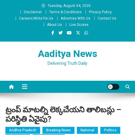
Skip
Tuesday, August 04, 2026
to
Disclaimer
Terms & Conditions
Privacy Policy
content
Careers/Write for Us
Advertise With Us
Contact Us
About Us
Live Scores
Aaditya News
Delivering Truth Daily
ట్రంప్ మాటల్ని లెక్కచేయని తాలిబన్లు –
పరిస్థితి ఏవైపు?
Andhra Pradesh
Breaking News
National
Politics