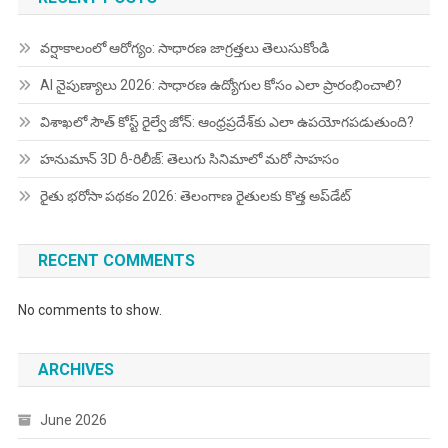
వర్షాకాలంలో ఆరోగ్యం: సాధారణ జాగ్రత్తలు తెలుసుకోండి
AI నైపుణ్యాలు 2026: సాధారణ ఉద్యోగుల కోసం ఎలా ప్రారంభించాలి?
విశాఖలో సౌత్ కోస్ట్ రైల్వే జోన్: ఆంధ్రప్రదేశ్‌కు ఎలా ఉపయోగపడుతుంది?
హనుమాన్ 3D రీ-రిలీజ్: తెలుగు సినిమాలో మరో సాహసం
రైతు భరోసా పథకం 2026: తెలంగాణ రైతులకు కొత్త అప్‌డేట్
RECENT COMMENTS
No comments to show.
ARCHIVES
June 2026