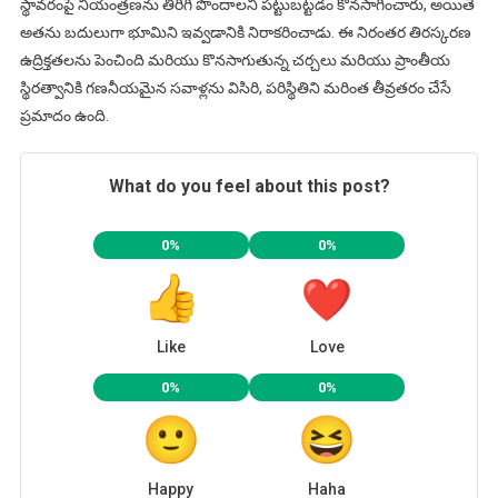
స్థావరంపై నియంత్రణను తిరిగి పొందాలని పట్టుబట్టడం కొనసాగించారు, అయితే
అతను బదులుగా భూమిని ఇవ్వడానికి నిరాకరించాడు. ఈ నిరంతర తిరస్కరణ
ఉద్రిక్తతలను పెంచింది మరియు కొనసాగుతున్న చర్చలు మరియు ప్రాంతీయ
స్థిరత్వానికి గణనీయమైన సవాళ్లను విసిరి, పరిస్థితిని మరింత తీవ్రతరం చేసే
ప్రమాదం ఉంది.
What do you feel about this post?
0%
0%
Like
Love
0%
0%
Happy
Haha