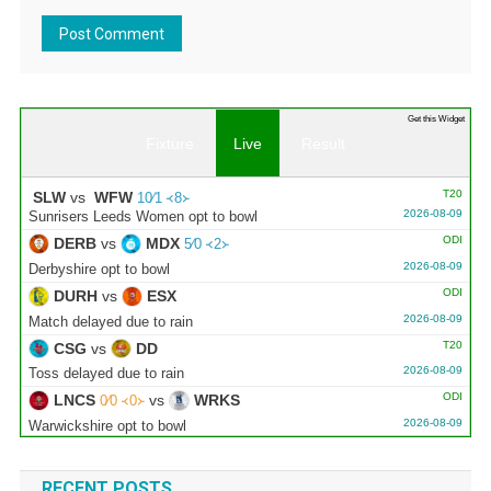
Get this Widget
Fixture
Live
Result
T20
SLW
vs
WFW
10∕1 ᚜8᚛
2026-08-09
Sunrisers Leeds Women opt to bowl
ODI
DERB
vs
MDX
5∕0 ᚜2᚛
2026-08-09
Derbyshire opt to bowl
ODI
DURH
vs
ESX
2026-08-09
Match delayed due to rain
T20
CSG
vs
DD
2026-08-09
Toss delayed due to rain
ODI
LNCS
vs
WRKS
0∕0 ᚜0᚛
2026-08-09
Warwickshire opt to bowl
ODI
GLOU
vs
NOT
0∕0 ᚜1｡3᚛
2026-08-09
Gloucestershire opt to bowl
RECENT POSTS