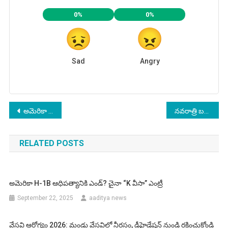
0%
0%
Sad
Angry
Post
అమెరికా H-1B ఆధిపత్యానికి ఎండ్? చైనా “K వీసా” ఎంట్రీ
నవరాత్రి బహుమతిగా ప్రధాని మోదీ బంపర్ ఆఫర్ – ప్రజల్లో సంబరాలు
navigation
RELATED POSTS
అమెరికా H-1B ఆధిపత్యానికి ఎండ్? చైనా “K వీసా” ఎంట్రీ
September 22, 2025
aaditya news
వేసవి ఆరోగ్యం 2026: మండు వేసవిలో నీరసం, డీహైడ్రేషన్ నుండి రక్షించుకోండి