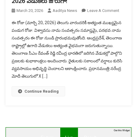
2026 వేడుకలు జోరుగా!
On
March 20, 2026
Aaditya News
Leave A Comment
పరభవ
ఈ రోజు (మార్చి 20, 2026) తెలుగు వారందరికీ అత్యంత ముఖ్యమైన
నామ
పండుగ రోజు. విశ్వావసు నామ సంవత్సరం సమాప్తమై, పరభవ నామ
సంవత్సరాని
సంవత్సరం ఈ రోజు నుండి ప్రారంభమవుతోంది. ఆంధ్రప్రదేశ్, తెలంగాణ
స్వాగతం
రాష్ట్రాల్లో ఉగాది వేడుకలు అత్యంత వైభవంగా జరుగుతున్నాయి.
–
ఉగాది
తెలంగాణ సీఎం రేవంత్ రెడ్డి రవీంద్ర భారతిలో జరిగిన వేడుకల్లో పాల్గొని
2026
ప్రజలకు శుభాకాంక్షలు అందించారు. రైతులకు సకాలంలో వర్షాలు కురిసి
వేడుకలు
వ్యవసాయం అభివృద్ధి చెందాలని ఆకాంక్షించారు. ప్రధానమంత్రి నరేంద్ర
జోరుగా!
మోదీ తెలుగులో X […]
Continue Reading
Get this Widget