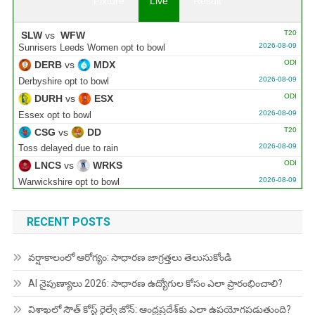
Fixture
Live
Result
T20
SLW
vs
WFW
2026-08-09
Sunrisers Leeds Women opt to bowl
ODI
DERB
vs
MDX
2026-08-09
Derbyshire opt to bowl
ODI
DURH
vs
ESX
2026-08-09
Essex opt to bowl
T20
CSG
vs
DD
2026-08-09
Toss delayed due to rain
ODI
LNCS
vs
WRKS
2026-08-09
Warwickshire opt to bowl
ODI
GLOU
vs
NOT
2026-08-09
Gloucestershire opt to bowl
RECENT POSTS
వర్షాకాలంలో ఆరోగ్యం: సాధారణ జాగ్రత్తలు తెలుసుకోండి
AI నైపుణ్యాలు 2026: సాధారణ ఉద్యోగుల కోసం ఎలా ప్రారంభించాలి?
విశాఖలో సౌత్ కోస్ట్ రైల్వే జోన్: ఆంధ్రప్రదేశ్‌కు ఎలా ఉపయోగపడుతుంది?