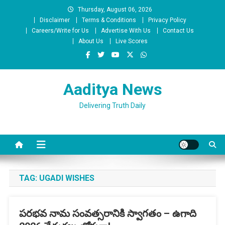
Skip
Thursday, August 06, 2026
to
Disclaimer
Terms & Conditions
Privacy Policy
content
Careers/Write for Us
Advertise With Us
Contact Us
About Us
Live Scores
Aaditya News
Delivering Truth Daily
TAG:
UGADI WISHES
పరభవ నామ సంవత్సరానికి స్వాగతం – ఉగాది