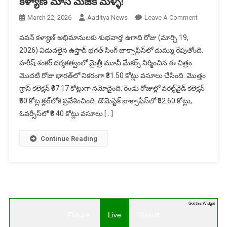
కళ్యాణ్ మాస్ మేజిక్ మళ్ళీ!
On
March 22, 2026
Aaditya News
Leave A Comment
ఉస్తాద్
పవన్ కళ్యాణ్ అభిమానులకు శుభవార్త! ఉగాది రోజు (మార్చి 19,
భగత్
2026) విడుదలైన ఉస్తాద్ భగత్ సింగ్ బాక్సాఫీస్‌లో దుమ్ము రేపుతోంది.
సింగ్
హరీష్ శంకర్ దర్శకత్వంలో మైత్రీ మూవీ మేకర్స్ నిర్మించిన ఈ చిత్రం
3
మొదటి రోజు భారత్‌లో నికరంగా ₹31.50 కోట్లు వసూలు చేసింది. మొత్తం
రోజుల్లో
₹60
గ్రాస్ కలెక్షన్ ₹37.17 కోట్లుగా నమోదైంది. రెండు రోజుల్లో వరల్డ్‌వైడ్ కలెక్షన్
కోట్లు
₹60 కోట్ల క్లబ్‌లోకి ప్రవేశించింది. డొమెస్టిక్ బాక్సాఫీస్‌లో ₹52.60 కోట్లు,
–
ఓవర్సీస్‌లో ₹8.40 కోట్లు వసూలు […]
పవన్
కళ్యాణ్
Continue Reading
మాస్
మేజిక్
మళ్ళీ!
Get this Widget
Fixture
Live
Result