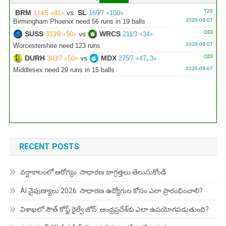
T20
BRM
vs
SL
114∕5 ᚜81᚛
169∕7 ᚜100᚛
2026-08-07
Birmingham Phoenix need 56 runs in 19 balls
ODI
SUSS
vs
WRCS
333∕9 ᚜50᚛
211∕3 ᚜34᚛
2026-08-07
Worcestershire need 123 runs
ODI
DURH
vs
MDX
303∕7 ᚜50᚛
275∕7 ᚜47｡3᚛
2026-08-07
Middlesex need 29 runs in 15 balls
RECENT POSTS
వర్షాకాలంలో ఆరోగ్యం: సాధారణ జాగ్రత్తలు తెలుసుకోండి
AI నైపుణ్యాలు 2026: సాధారణ ఉద్యోగుల కోసం ఎలా ప్రారంభించాలి?
విశాఖలో సౌత్ కోస్ట్ రైల్వే జోన్: ఆంధ్రప్రదేశ్‌కు ఎలా ఉపయోగపడుతుంది?