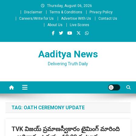
Skip
Thursday, August 06, 2026
to
Disclaimer
Terms & Conditions
Privacy Policy
content
Careers/Write for Us
Advertise With Us
Contact Us
About Us
Live Scores
Aaditya News
Delivering Truth Daily
TAG:
OATH CEREMONY UPDATE
TVK విజయ్ ప్రమాణస్వీకారం టైమింగ్ మారింది