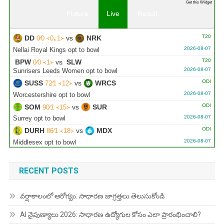
Get this Widget
Fixture
Live
Result
T20
DD
vs
NRK
0∕0 ᚜0｡1᚛
2026-08-07
Nellai Royal Kings opt to bowl
T20
BPW
vs
SLW
0∕0 ᚜1᚛
2026-08-07
Sunrisers Leeds Women opt to bowl
ODI
SUSS
vs
WRCS
72∕1 ᚜12᚛
2026-08-07
Worcestershire opt to bowl
ODI
SOM
vs
SUR
90∕1 ᚜15᚛
2026-08-07
Surrey opt to bowl
ODI
DURH
vs
MDX
86∕1 ᚜18᚛
2026-08-07
Middlesex opt to bowl
ODI
DERB
vs
YRK
278∕8 ᚜50᚛
8∕1 ᚜2᚛
2026-08-07
Yorkshire need 271 runs
RECENT POSTS
ODI
ESX
vs
GLAM
312∕10 ᚜47｡1᚛
2026-08-07
Innings Break
వర్షాకాలంలో ఆరోగ్యం: సాధారణ జాగ్రత్తలు తెలుసుకోండి
ODI
AFG
vs
IRE
220∕4 ᚜37｡4᚛
2026-08-07
AI నైపుణ్యాలు 2026: సాధారణ ఉద్యోగుల కోసం ఎలా ప్రారంభించాలి?
Match reduced to 47 overs per side due to wet outfield -
Ireland opt to bowl