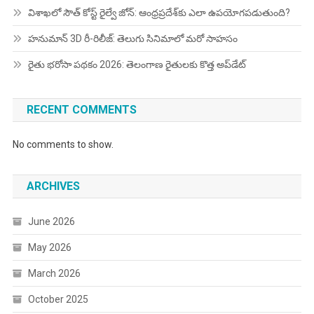
విశాఖలో సౌత్ కోస్ట్ రైల్వే జోన్: ఆంధ్రప్రదేశ్‌కు ఎలా ఉపయోగపడుతుంది?
హనుమాన్ 3D రీ-రిలీజ్: తెలుగు సినిమాలో మరో సాహసం
రైతు భరోసా పథకం 2026: తెలంగాణ రైతులకు కొత్త అప్‌డేట్
RECENT COMMENTS
No comments to show.
ARCHIVES
June 2026
May 2026
March 2026
October 2025