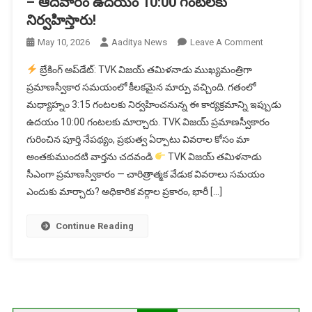
– ఆదివారం ఉదయం 10:00 గంటలకు
నిర్వహిస్తారు!
On
May 10, 2026
Aaditya News
Leave A Comment
TVK
బ్రేకింగ్ అప్‌డేట్: TVK విజయ్ తమిళనాడు ముఖ్యమంత్రిగా
విజయ్
ప్రమాణస్వీకార సమయంలో కీలకమైన మార్పు వచ్చింది. గతంలో
ప్రమాణస్వీకా
మధ్యాహ్నం 3:15 గంటలకు నిర్వహించనున్న ఈ కార్యక్రమాన్ని ఇప్పుడు
టైమింగ్
ఉదయం 10:00 గంటలకు మార్చారు. TVK విజయ్ ప్రమాణస్వీకారం
మారింది
–
గురించిన పూర్తి నేపథ్యం, ప్రభుత్వ ఏర్పాటు వివరాల కోసం మా
ఆదివారం
అంతకుముందటి వార్తను చదవండి
TVK విజయ్ తమిళనాడు
ఉదయం
సీఎంగా ప్రమాణస్వీకారం — చారిత్రాత్మక వేడుక వివరాలు సమయం
10:00
ఎందుకు మార్చారు? అధికారిక వర్గాల ప్రకారం, భారీ […]
గంటలకు
నిర్వహిస్తారు!
Continue Reading