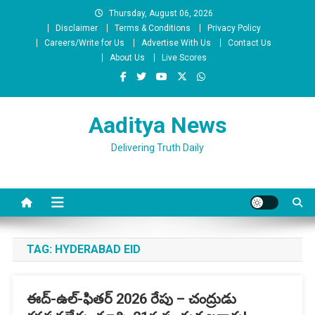
Skip
Thursday, August 06, 2026
to
Disclaimer
Terms & Conditions
Privacy Policy
content
Careers/Write for Us
Advertise With Us
Contact Us
About Us
Live Scores
Aaditya News
Delivering Truth Daily
TAG:
HYDERABAD EID
ఈద్-ఉల్-ఫితర్ 2026 రేపు – చంద్రుడు