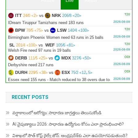
Fixture
Live
Result
T20
ITT
vs
NRK
24∕0 ᚜2᚛
206∕8 ᚜20᚛
2026-08-09
IDream Tiruppur Tamizhans need 183 runs
T20
BPW
vs
LSW
78∕5 ᚜75᚛
140∕4 ᚜100᚛
2026-08-09
Birmingham Phoenix Women need 63 runs in 25 balls
T20
SL
vs
WEF
201∕4 ᚜100᚛
105∕6 ᚜81᚛
2026-08-09
Welsh Fire need 97 runs in 19 balls
ODI
DERB
vs
MDX
111∕5 ᚜25᚛
327∕6 ᚜50᚛
2026-08-09
Derbyshire need 217 runs
ODI
DURH
vs
ESX
229∕5 ᚜38᚛
75∕2 ᚜12｡5᚛
2026-08-09
Essex need 155 runs - Match reduced to 38 overs due to
rain
ODI
LNCS
vs
WRKS
311∕5 ᚜50᚛
199∕3 ᚜31᚛
RECENT POSTS
2026-08-09
Warwickshire need 113 runs
ODI
GLOU
vs
NOT
190∕4 ᚜34᚛
279∕10 ᚜48｡3᚛
వర్షాకాలంలో ఆరోగ్యం: సాధారణ జాగ్రత్తలు తెలుసుకోండి
2026-08-09
Gloucestershire need 90 runs
AI నైపుణ్యాలు 2026: సాధారణ ఉద్యోగుల కోసం ఎలా ప్రారంభించాలి?
విశాఖలో సౌత్ కోస్ట్ రైల్వే జోన్: ఆంధ్రప్రదేశ్‌కు ఎలా ఉపయోగపడుతుంది?