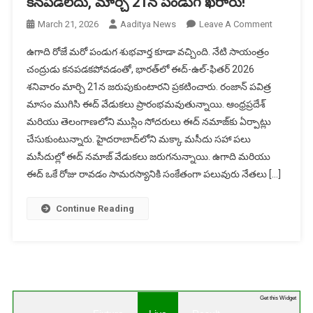
కనపడలేదు, మార్చి 21న పండుగ ఖరారు!
On
March 21, 2026
Aaditya News
Leave A Comment
ఈద్-
ఉగాది రోజే మరో పండుగ శుభవార్త కూడా వచ్చింది. నేటి సాయంత్రం
ఉల్-
చంద్రుడు కనపడకపోవడంతో, భారత్‌లో ఈద్-ఉల్-ఫితర్ 2026
ఫితర్
శనివారం మార్చి 21న జరుపుకుంటారని ప్రకటించారు. రంజాన్ పవిత్ర
2026
మాసం ముగిసి ఈద్ వేడుకలు ప్రారంభమవుతున్నాయి. ఆంధ్రప్రదేశ్
రేపు
–
మరియు తెలంగాణలోని ముస్లిం సోదరులు ఈద్ నమాజ్‌కు ఏర్పాట్లు
చంద్రుడు
చేసుకుంటున్నారు. హైదరాబాద్‌లోని మక్కా మసీదు సహా పలు
కనపడలేదు
మసీదుల్లో ఈద్ నమాజ్ వేడుకలు జరుగనున్నాయి. ఉగాది మరియు
మార్చి
ఈద్ ఒకే రోజు రావడం సామరస్యానికి సంకేతంగా పలువురు నేతలు […]
21న
పండుగ
Continue Reading
ఖరారు!
Get this Widget