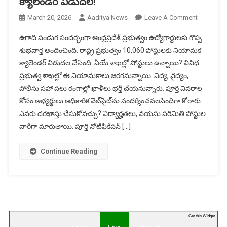
క్యాలెండర్ విడుదల!
On
March 20, 2026
Aaditya News
Leave A Comment
AP
ఉగాది పండుగ సందర్భంగా ఆంధ్రప్రదేశ్ ప్రభుత్వం ఉద్యోగార్థులకు గొప్ప
ప్రభుత్వం
శుభవార్త అందించింది. రాష్ట్ర ప్రభుత్వం 10,060 పోస్టులకు నియామక
బంపర్
క్యాలెండర్ విడుదల చేసింది. ఏయే శాఖల్లో పోస్టులు ఉన్నాయి? వివిధ
అఫర్:
ప్రభుత్వ శాఖల్లో ఈ నియామకాలు జరగనున్నాయి. విద్య, వైద్యం,
10,060
ఉద్యోగాల
పోలీసు సహా పలు రంగాల్లో ఖాళీలు భర్తీ చేయనున్నారు. పూర్తి వివరాల
క్యాలెండర్
కోసం అభ్యర్థులు అధికారిక వెబ్‌సైట్‌ను సందర్శించవలసిందిగా కోరారు.
విడుదల!
ఎవరు దరఖాస్తు చేసుకోవచ్చు? విద్యార్హతలు, వయసు పరిమితి పోస్టుల
వారీగా మారుతాయి. పూర్తి నోటిఫికేషన్ […]
Continue Reading
Get this Widget