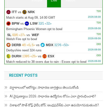
Fixture
Live
Result
T20
ITT
vs
NRK
2026-08-09
Match starts at Aug 09, 14:00 GMT
T20
BPW
vs
LSW
32∕1 ᚜32᚛
2026-08-09
Birmingham Phoenix Women opt to bowl
T20
SL
vs
WEF
60∕0 ᚜27᚛
2026-08-09
Welsh Fire opt to bowl
ODI
DERB
vs
MDX
4∕0 ᚜0｡5᚛
327∕6 ᚜50᚛
2026-08-09
Derbyshire need 324 runs
ODI
DURH
vs
ESX
138∕5 ᚜25᚛
2026-08-09
Match reduced to 38 overs due to rain - Essex opt to bowl
ODI
LNCS
vs
WRKS
287∕5 ᚜47｡1᚛
2026-08-09
Warwickshire opt to bowl
RECENT POSTS
ODI
GLOU
vs
NOT
29∕1 ᚜6᚛
279∕10 ᚜48｡3᚛
2026-08-09
Gloucestershire need 251 runs
వర్షాకాలంలో ఆరోగ్యం: సాధారణ జాగ్రత్తలు తెలుసుకోండి
AI నైపుణ్యాలు 2026: సాధారణ ఉద్యోగుల కోసం ఎలా ప్రారంభించాలి?
విశాఖలో సౌత్ కోస్ట్ రైల్వే జోన్: ఆంధ్రప్రదేశ్‌కు ఎలా ఉపయోగపడుతుంది?