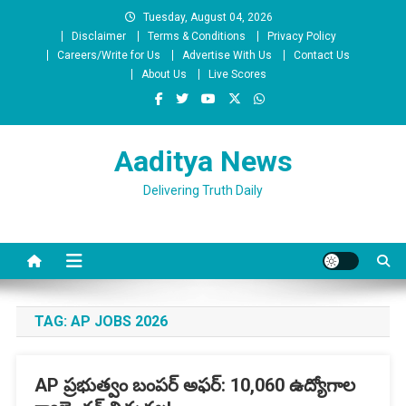
Skip
Tuesday, August 04, 2026
to
Disclaimer
Terms & Conditions
Privacy Policy
content
Careers/Write for Us
Advertise With Us
Contact Us
About Us
Live Scores
Aaditya News
Delivering Truth Daily
TAG:
AP JOBS 2026
AP ప్రభుత్వం బంపర్ అఫర్: 10,060 ఉద్యోగాల